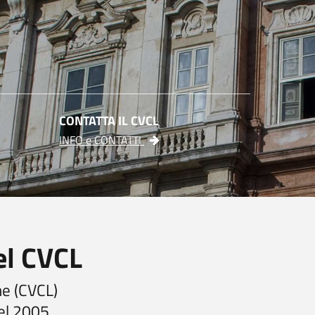
CONTATTA IL CVCL
INFO e CONTATTI
del CVCL
che (CVCL)
nel 2005