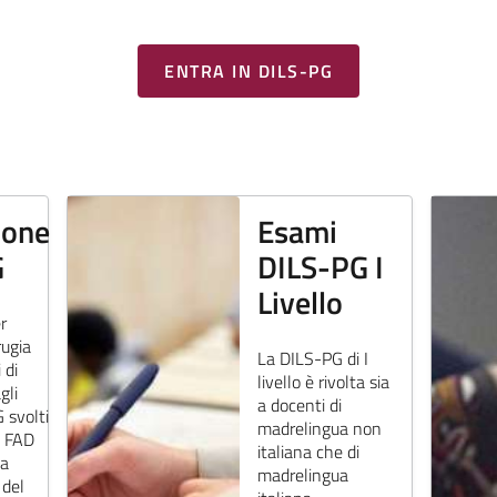
ENTRA IN DILS-PG
ione
Esami
G
DILS-PG I
Livello
r
rugia
La DILS-PG di I
 di
livello è rivolta sia
gli
a docenti di
 svolti
madrelingua non
à FAD
italiana che di
za
madrelingua
 del