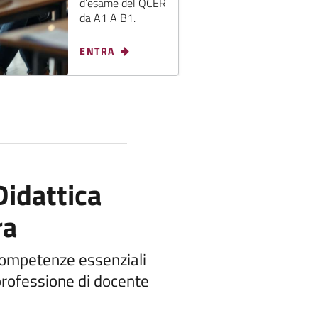
d’esame del QCER
da A1 A B1.
ENTRA
Didattica
ra
 competenze essenziali
professione di docente