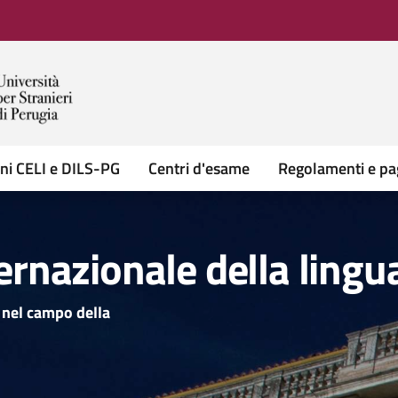
oni CELI e DILS-PG
Centri d'esame
Regolamenti e p
ernazionale della lingua
 nel campo della