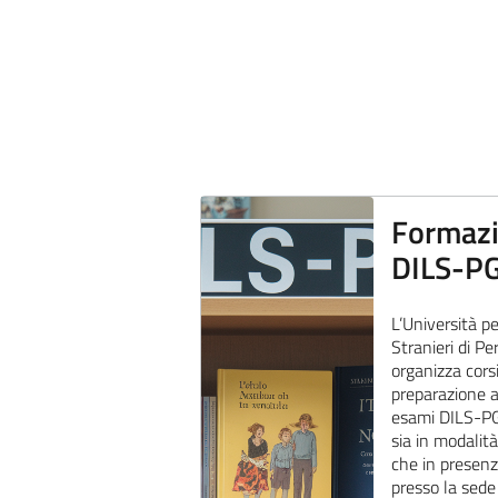
Formaz
DILS-P
L’Università pe
Stranieri di Pe
organizza corsi
preparazione a
esami DILS-PG
sia in modalit
che in presen
presso la sede