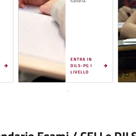
italiana.
ENTRA IN
E
DILS-PG I
LIVELLO