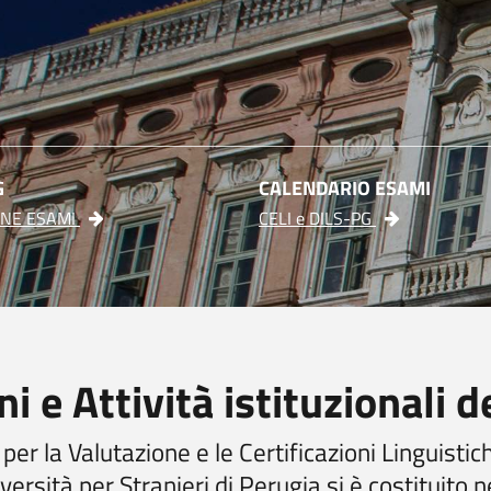
G
CALENDARIO ESAMI
ONE ESAMI
CELI e DILS-PG
i e Attività istituzionali 
 per la Valutazione e le Certificazioni Linguisti
iversità per Stranieri di Perugia si è costituito 