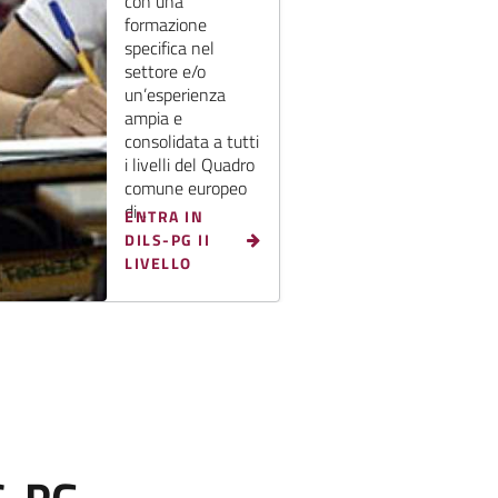
con una
formazione
specifica nel
settore e/o
un’esperienza
ampia e
consolidata a tutti
i livelli del Quadro
comune europeo
di...
ENTRA IN
DILS-PG II
LIVELLO