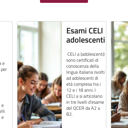
Esami CELI
adolescenti
CELI a (adolescenti)
sono certificati di
a e
conoscenza della
 per
lingua italiana rivolti
ad adolescenti di
età compresa tra i
12 e i 18 anni. I
CELI a si articolano
in tre livelli d’esame
2 e
del QCER da A2 a
elli
B2.
 e