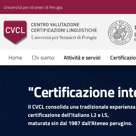
Vai ai contenuti
Vai al menu di navigazione
Vai al footer
Università per stranieri di Perugia
Home
Chi siamo
Attività e servizi
Certificazi
"Certificazione int
Il CVCL consolida una tradizionale esperienza
certificazione dell'italiano L2 e LS,
maturata sin dal 1987 dall'Ateneo perugino.