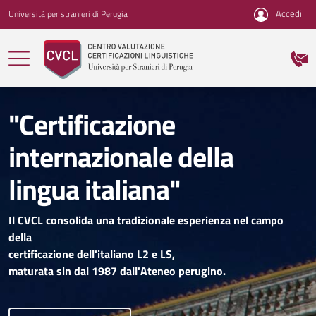
Vai ai contenuti
Vai al menu di navigazione
Vai al footer
Accedi
Università per stranieri di Perugia
"Certificazione
internazionale della
lingua italiana"
Il CVCL consolida una tradizionale esperienza nel campo
della
certificazione dell'italiano L2 e LS,
maturata sin dal 1987 dall'Ateneo perugino.