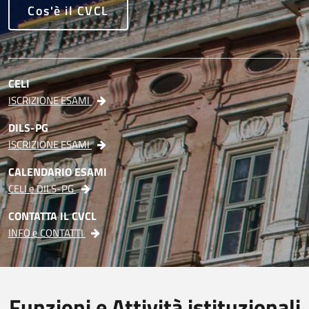
Cos'è il CVCL
CELI
ISCRIZIONE ESAMI
DILS-PG
ISCRIZIONE ESAMI
CALENDARIO ESAMI
CELI e DILS-PG
CONTATTA IL CVCL
INFO e CONTATTI
Funzioni e Attività istituzionali