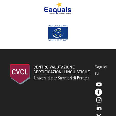
Piede
Seguici
su